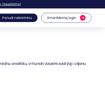
e i besplatno!
Ponudi nekretninu
SmartMetriq login
nu analitiku, vrhunski vizuelni sadržaj i ciljanu