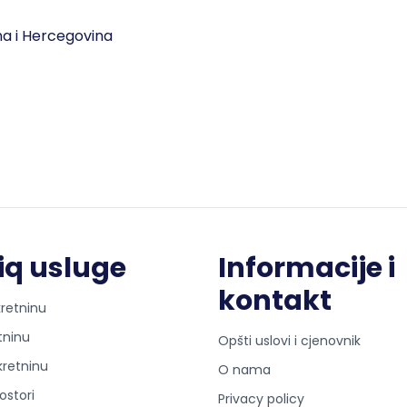
sna i Hercegovina
iq usluge
Informacije i
kontakt
retninu
tninu
Opšti uslovi i cjenovnik
kretninu
O nama
ostori
Privacy policy