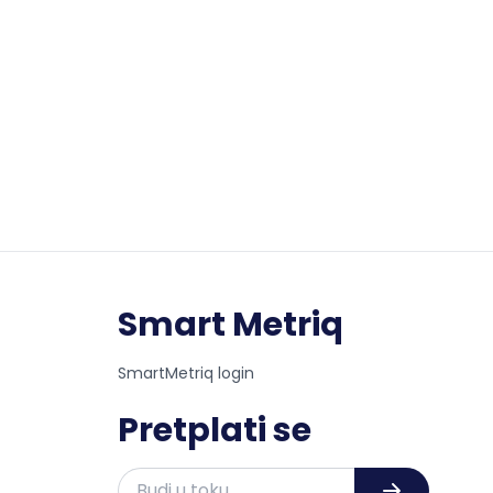
Smart Metriq
SmartMetriq login
Pretplati se