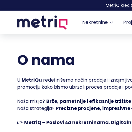
MetriQ kredit
Nekretnine
Proj
O nama
U
MetriQu
redefinišemo način prodaje i iznajmljiva
promociju kako bismo ubrzali proces prodaje i po
Naša misija?
Brže, pametnije i efikasnije tržišt
Naša strategija?
Precizne procjene, impresivne 
👉
MetriQ – Poslovi sa nekretninama. Digital