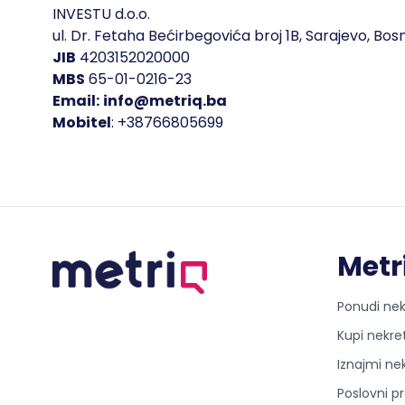
INVESTU d.o.o.
ul. Dr. Fetaha Bećirbegovića broj 1B, Sarajevo, Bo
JIB
4203152020000
MBS
65-01-0216-23
Email:
info@metriq.ba
Mobitel
: +38766805699
Metr
Ponudi nek
Kupi nekre
Iznajmi ne
Poslovni pr