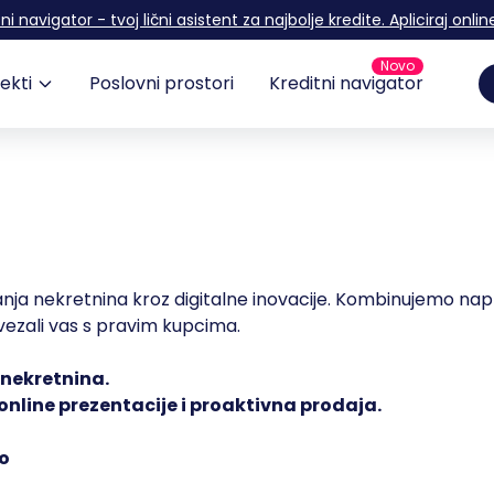
ni navigator - tvoj lični asistent za najbolje kredite. Apliciraj onlin
Novo
ekti
Poslovni prostori
Kreditni navigator
nja nekretnina kroz digitalne inovacije. Kombinujemo napred
vezali vas s pravim kupcima.
e nekretnina.
online prezentacije i proaktivna prodaja.
no